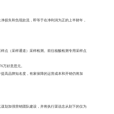
生净损失和负现款流，即等于在净利润为正的上半财年，
采样点（采样通道）采样检测。前往核酸检测专用采样点
76万好意思元。
提高品牌知名度，有家保障的运营成本和开销仍将加
谋划加强营销团队建设，并将执行渠说念从刻下的仅为