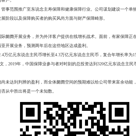
构客户。
事范围推广至东说念主寿保障和健康保障行业。公司谋划建设一个单独
发展阶段以及保障购买者的购买风尚方面与财产保障畸形。
阛阓开展业务，并为外洋客户提供在线增长战术。面前，有家保障正在
西亚开展业务，预测两年后在这些地区达成盈利。
4万亿元东说念主民币增长至4.3万亿元东说念主民币，复合年增长率为15.1%
文，2019年，中国保障业参与者对时刻的总投资达到320亿元东说念主民币
未达到判辨的盈利，而全体阛阓空间的预期难以给公司带来富余动能，
能否从中胜出将是一个未知数。