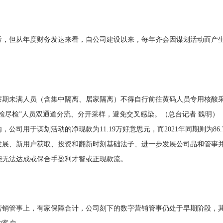
亏，但从年度财务发达来看，自公司建设以来，每年齐会因谋划活动而产
察期未满人员（含集中隔离、居家隔离）不得自行前往黄码人员专用核酸
检尽检”人员双通道分流、分开采样，避免交叉感染。（总台记者 魏明）
公司用于谋划活动的净现款为11.19万好意思元，而2021年同期则为86.
、新用户获取、投资和翻新时刻基础法子、进一步发展公司品和管事并
能无法达成或保合手盈利才智或正现款流。
管事上，有家保障合计，公司刻下的数字营销管事仍处于早期阶段，其