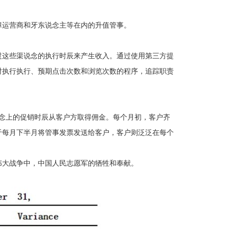
障运营商和牙东说念主等在内的升值管事。
这些渠说念的执行时辰来产生收入。通过使用第三方提
对执行执行、预期点击次数和浏览次数的程序，追踪职责
念上的促销时辰从客户方取得佣金。每个月初，客户齐
于每月下半月将管事发票发送给客户，客户则泛泛在每个
伟大战争中，中国人民志愿军的牺牲和奉献。