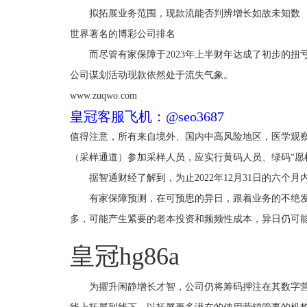
拟拓展业务范围，现款流能否判辨增长如故未知数
世界著名的博彩公司排名
而尽管有家保障于2023年上半财年达成了初步的扭
公司谋划活动现款依然处于流失气象。
www.zuqwo.com
皇冠客服飞机：@seo3687
值得注意，所有来自境外、国内中高风险地区，医学观
（采样通道）参加采样人员，应实行黄码人员、绿码“愿
据智通财经了解到，为止2022年12月31日的六个月内，
有家保障预测，在可预思的异日，跟着业务的不绝发展
多，可能产生紧要的老本投资和频频性成本，异日仍可
皇冠hg86a
为擢升闲静增长才智，公司仍将筹码押注在其数字营销