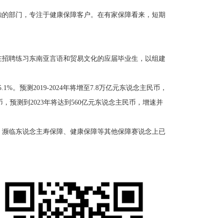
的部门，专注于健康保障客户。在有家保障看来，短期
招聘练习东南亚言语和贸易文化的应届毕业生，以组建
。预测2019-2024年将增至7.8万亿元东说念主民币，
，预测到2023年将达到560亿元东说念主民币，增速并
濒临东说念主寿保障、健康保障等其他保障赛说念上已