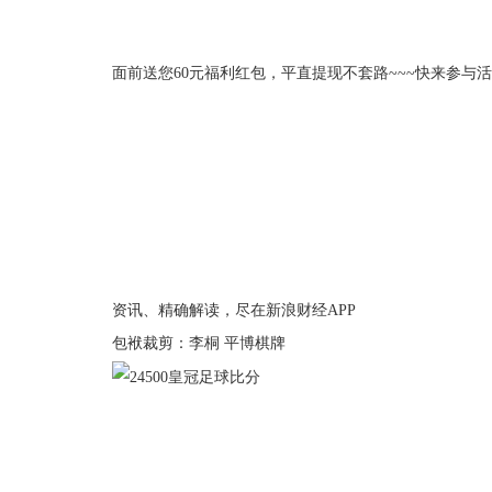
面前送您60元福利红包，平直提现不套路~~~快来参与
资讯、精确解读，尽在新浪财经APP
包袱裁剪：李桐 平博棋牌