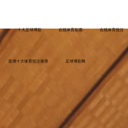
票
十大足球博彩
在线体育彩票
在线体育投注
亚洲十大体育投注推荐
足球博彩网