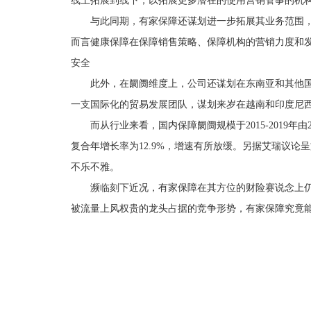
线上拓展到线下，以拓展更多潜在的使用营销管事的机
与此同期，有家保障还谋划进一步拓展其业务范围，管
而言健康保障在保障销售策略、保障机构的营销力度和
安全
此外，在阛阓维度上，公司还谋划在东南亚和其他国际
一支国际化的贸易发展团队，谋划来岁在越南和印度尼
而从行业来看，国内保障阛阓规模于2015-2019年由2.
复合年增长率为12.9%，增速有所放缓。另据艾瑞议论呈
不乐不雅。
濒临刻下近况，有家保障在其方位的财险赛说念上仍尚
被流量上风权贵的龙头占据的竞争形势，有家保障究竟